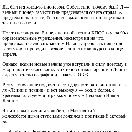
Да, был и я когда-то пионером. Собственно, почему был? Я —
вечный пионер, заместитель председателя совета отряда. А
председатель, кстати, был очень даже ничего, но поцеловать
так и не позволила.
Но это всё лирика. В предсмертной агонии КПСС начала 90-х
образовательные учреждения, несмотря ни на что,
продолжали следовать
заветам Ильича, требовать ношения
галстуков и проводить всякие ленинские конкурсы в конце
апреля.
Однако, всякие новые веяния уже вступали в силу, поэтому в
жюри поэтического конкурса чтецов стихотворений о Ленине
сидел учитель географии и, кажется, ОБЖ.
Все участвующие подростки стандартно тараторят стишки а-
ля «Ленин и печник» и вот выхожу я — весь в белом, с
красным галстуком и отрывком поэмы «Владимир Ильич
Ленин».
Читать с выражением я любил, и Маяковский
железобетонными ступенями ложился в притихший актовый
зал:
— Я себя под Лениным чищу, чтобы плыть в революцию