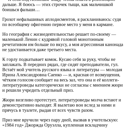
дальше. Я боюсь — этих строчек тыщи, как мальчишкой
боишься фальши…
Грохот нефальшивых аплодисментов, я раскланиваюсь: судя
по всеобщему офигению первое место у меня в кармане.
Но география с жизнедеятельностью решает по-своему —
маленький Ленин с кудрявой головой монотонным
речетативом им больше по вкусу, а моя агрессивная канонада
не удостаивается даже третьего места.
К горлу подкатывает комок. Кусаю себя за руку, чтобы не
заплакать. В передних рядах, где сидят преподаватели, гул.
Встаёт мой учитель русского языка и литературы — молодая
Ирина Александровна Саенко — и, красная от возмущения,
чётким голосом сообщает на весь зал, что она и её коллеги-
литературоведы категорически не согласны с мнением жюри
и решили учредить отдельный приз.
Жюри визгливо протестует, литературоведы молча встают и
демонстративно выходят. Я вылетаю вон вслед за ними и
прячусь в туалете, рыдая от всех чувств разом.
Приз мне вручили через пару дней, вызвав в учительскую:
«1984 год» Джоржда Оруэлла, купленная вскладчину