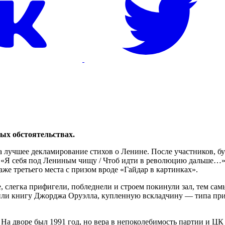
ых обстоятельствах.
а лучшее декламирование стихов о Ленине. После участников, б
 «Я себя под Лениным чищу / Чтоб идти в революцию дальше…» П
аже третьего места с призом вроде «Гайдар в картинках».
, слегка прифигели, побледнели и строем покинули зал, тем сам
или книгу Джорджа Оруэлла, купленную вскладчину — типа приз
. На дворе был 1991 год, но вера в непоколебимость партии и 