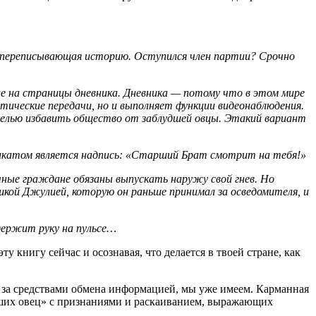
 переписывающая историю. Оступился член партии? Срочно
ие на страницы дневника. Дневника — потому что в этом мире
тические передачи, но и выполняет функции видеонаблюдения.
с целью избавить общество от заблудшей овцы. Этакий вариант
катом является надпись: «Старший Брат смотрит на тебя!»
ные граждане обязаны выпускать наружу свой гнев. Но
кой Джулией, которую он раньше принимал за осведомителя, и
ержит руку на пульсе…
 книгу сейчас и осознавая, что делается в твоей стране, как
ль за средствами обмена информацией, мы уже имеем. Карманная
дших овец» с признаниями и раскаиванием, выражающих