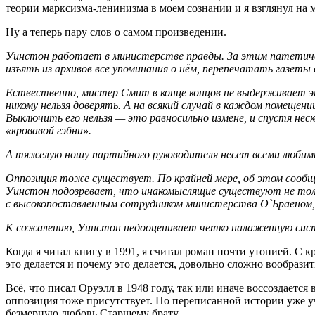
теории марксизма-ленинизма в моем сознании и я взглянул на 
Ну а теперь пару слов о самом произведении.
Уинстон работает в министерстве правды. За этим патетиче
изъять из архивов все упоминания о нём, перепечатать газеты
Ествественно, мистер Смит в конце концов не выдерживает эт
никому нельзя доверять. А на всякий случай в каждом помещен
Выключить его нельзя — это равносильно измене, и спустя не
«кровавой гэбни».
А тяжелую ношу партийного руководителя несет всеми люби
Оппозиция тоже существует. По крайней мере, об этом сообщ
Уинстон подозревает, что инакомыслящие существуют не тольк
с высокопоставленным сотрудником министерства О`Браеном,
К сожалению, Уинстон недооценивает четко налаженную сис
Когда я читал книгу в 1991, я считал роман почти утопией. С 
это делается и почему это делается, довольно сложно вообрази
Всё, что писал Оруэлл в 1948 году, так или иначе воссоздает
оппозиция тоже присутствует. По переписанной истории уже 
безмерную любовь Старшему брату.