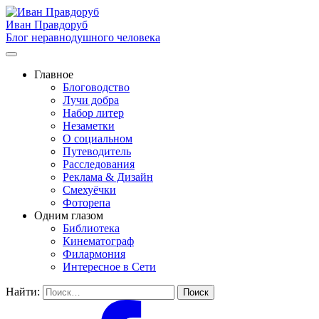
Иван Правдоруб
Блог неравнодушного человека
Главное
Блоговодство
Лучи добра
Набор литер
Незаметки
О социальном
Путеводитель
Расследования
Реклама & Дизайн
Смехуёчки
Фоторепа
Одним глазом
Библиотека
Кинематограф
Филармония
Интересное в Сети
Найти: