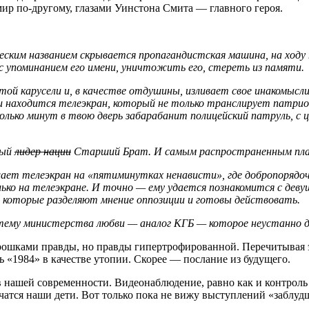
мир по-другому, глазами Уинстона Смита — главного героя.
ским названием скрывается пропагандистская машина, на ходу
 с упоминанием его имени, уничтожить его, стереть из памяти.
ой карусели и, в качестве отдушины, изливает свое инакомысл
ии находится телеэкран, который не только транслирует патрио
сколько минут в твою дверь забарабанит полицейский патруль, 
мый
лидер нации
Старший Брат. И самым распространенным пла
ает телеэкран на «пятиминутках ненависти», где добропорядоч
о на телеэкране. И точно — ему удается познакомится с девуш
 которые разделяют мнение оппозиции и готовы действовать.
тему министерства любви — аналог КГБ — которое неустанно д
крошками правды, но правды гипертрофированной. Перечитывая эту
ть «1984» в качестве утопии. Скорее — послание из будущего.
ся в нашей современности. Видеонаблюдение, равно как и контро
учатся наши дети. Вот только пока не вижу выступлений «заблу