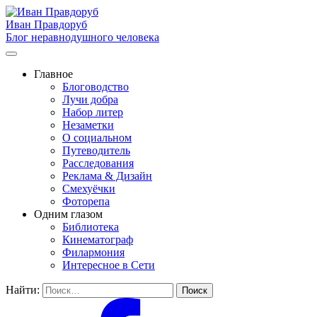
Иван Правдоруб
Блог неравнодушного человека
Главное
Блоговодство
Лучи добра
Набор литер
Незаметки
О социальном
Путеводитель
Расследования
Реклама & Дизайн
Смехуёчки
Фоторепа
Одним глазом
Библиотека
Кинематограф
Филармония
Интересное в Сети
Найти: