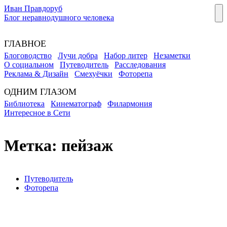
Иван Правдоруб
Блог неравнодушного человека
ГЛАВНОЕ
Блоговодство
Лучи добра
Набор литер
Незаметки
О социальном
Путеводитель
Расследования
Реклама & Дизайн
Смехуёчки
Фоторепа
ОДНИМ ГЛАЗОМ
Библиотека
Кинематограф
Филармония
Интересное в Сети
Метка:
пейзаж
Путеводитель
Фоторепа