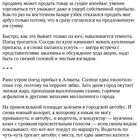
продавец может продать товар за сущие копейки: умение
торговаться тут уважают даже в ущерб собственной прибыли.
Как-то раз на восточном базаре узбек отказался продать мне
арбуз только потому, что я сразу согласился на предложенную
им сумму.
Быстро, как это бывает только на юге, наваливается темнота.
Поезд трогается. Соседи по купе начинают жевать купленные
припасы, а я снова пытаюсь уснуть — завтра встреча с
представителями заказчика и обсуждение хода акции, надо
быть со свежей головой и чистым взглядом.
* * *
Рано утром поезд прибыл в Алматы. Солнце едва озолотило
пики гор, поэтому на перроне зябко. Зато днем город окутает
липкая жара, пропахшая выхлопными газами, горячим
асфальтом и другими запахами миллионного города.
На привокзальной площади залезаем в городской автобус. И
снова южный колорит, к которому я никак не могу
привыкнуть: и автобус, и водитель, и кондуктор — мужчина-
казах с громким пронзительным голосом — всем своим видом
показывают, что вот-вот поедут по маршруту. Водитель по
чуть-чуть трогает автобус с места, тот едва заметно катится