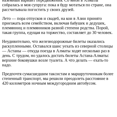
наземный вариант передвижения. Со мной в Алматы
собралась и моя супруга: пока я буду мотаться по стране, она
рассчитывала погостить у своих друзей.
Лето — пора отпусков и свадеб, на кои в Азии принято
приезжать всем семейством, включая бабушек и дедушек,
племянниц и племянников разной степени родства. Порой,
такая группа, едущая на торжество, составляет до 30 человек.
Неудивительно, что железнодорожные билеты оказались
раскупленными. Оставался шанс уехать из северной столицы
— Астаны — откуда поезда в Алматы ходят несколько раз в
день. С трудом, но удалось достать билеты Астана-Алматы:
верхние боковушки возле туалета. А что делать — ехать-то
надо.
Предпочтя сумасшедшим таксистам и маршруточникам более
степенный транспорт, мы решили преодолеть расстояние в
420 километров ночным междугородним автобусом.