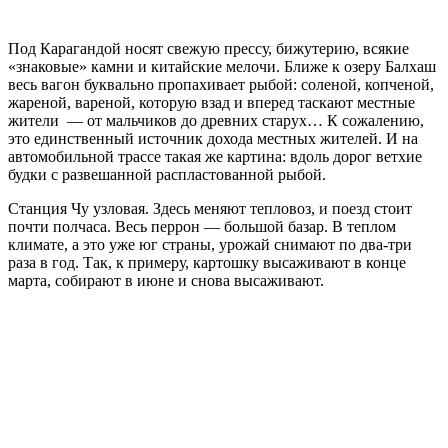
Под Карагандой носят свежую прессу, бижутерию, всякие
«знаковые» камни и китайские мелочи. Ближе к озеру Балхаш
весь вагон буквально пропахивает рыбой: соленой, копченой,
жареной, вареной, которую взад и вперед таскают местные
жители — от мальчиков до древних старух… К сожалению,
это единственный источник дохода местных жителей. И на
автомобильной трассе такая же картина: вдоль дорог ветхие
будки с развешанной распластованной рыбой.
Станция Чу узловая. Здесь меняют тепловоз, и поезд стоит
почти полчаса. Весь перрон — большой базар. В теплом
климате, а это уже юг страны, урожай снимают по два-три
раза в год. Так, к примеру, картошку высаживают в конце
марта, собирают в июне и снова высаживают.