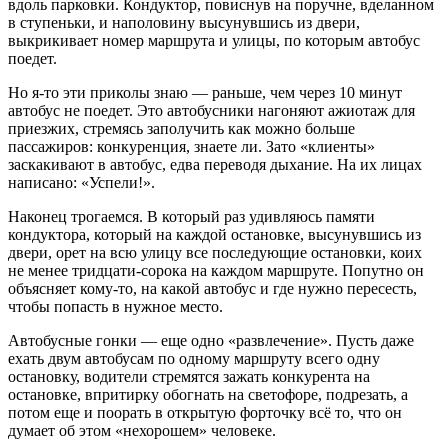
вдоль парковки. Кондуктор, повиснув на поручне, вделанном
в ступеньки, и наполовину высунувшись из двери,
выкрикивает номер маршрута и улицы, по которым автобус
поедет.
Но я-то эти приколы знаю — раньше, чем через 10 минут
автобус не поедет. Это автобусники нагоняют ажиотаж для
приезжих, стремясь заполучить как можно больше
пассажиров: конкуренция, знаете ли. Зато «клиенты»
заскакивают в автобус, едва переводя дыхание. На их лицах
написано: «Успели!».
Наконец трогаемся. В который раз удивляюсь памяти
кондуктора, который на каждой остановке, высунувшись из
двери, орет на всю улицу все последующие остановки, коих
не менее тридцати-сорока на каждом маршруте. Попутно он
объясняет кому-то, на какой автобус и где нужно пересесть,
чтобы попасть в нужное место.
Автобусные гонки — еще одно «развлечение». Пусть даже
ехать двум автобусам по одному маршруту всего одну
остановку, водители стремятся зажать конкурента на
остановке, впритирку обогнать на светофоре, подрезать, а
потом еще и поорать в открытую форточку всё то, что он
думает об этом «нехорошем» человеке.