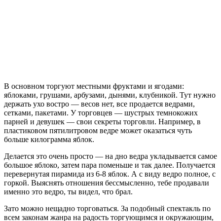
В основном торгуют местными фруктами и ягодами:
яблоками, грушами, арбузами, дынями, клубникой. Тут нужно
держать ухо востро — весов нет, все продается ведрами,
сетками, пакетами. У торговцев — шустрых темнокожих
парней и девушек — свои секреты торговли. Например, в
пластиковом пятилитровом ведре может оказаться чуть
больше килограмма яблок.
Делается это очень просто — на дно ведра укладывается самое
большое яблоко, затем пара поменьше и так далее. Получается
перевернутая пирамида из 6-8 яблок. А с виду ведро полное, с
горкой. Выяснять отношения бессмысленно, тебе продавали
именно это ведро, ты видел, что брал.
Зато можно нещадно торговаться. За подобный спектакль по
всем законам жанра на радость торгующимся и окружающим,