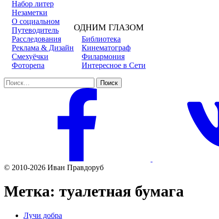
Набор литер
Незаметки
О социальном
ОДНИМ ГЛАЗОМ
Путеводитель
Расследования
Библиотека
Реклама & Дизайн
Кинематограф
Смехуёчки
Филармония
Фоторепа
Интересное в Сети
Найти:
© 2010-2026 Иван Правдоруб
Метка:
туалетная бумага
Лучи добра