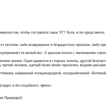
оммунистов, чтобы состряпать такое УГ? Хотя, если представить,
сет негатив: либо возвращение в безрадостное прошлое, либо пр
подчеркивает ее малый вес. А красная полоса с маленькими сер
обочине жизни. Один кривится в сторону лопаты, другой безучас
 А третий человек, одетый более менее прилично, видимо реклам
тбекова, набранный псевдонародной, полуразбочивой «Бетиной 
лядит и без подобного «фона».
ан Правдоруб