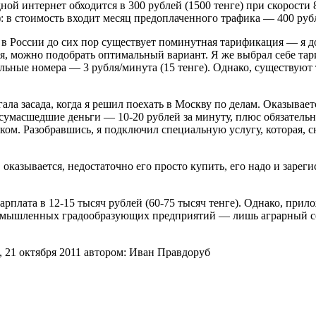
ой интернет обходится в 300 рублей (1500 тенге) при скорости 
: в стоимость входит месяц предоплаченного трафика — 400 рубл
 в России до сих пор существует поминутная тарификация — я дол
ция, можно подобрать оптимальный вариант. Я же выбрал себе т
ильные номера — 3 рубля/минута (15 тенге). Однако, существуют 
ала засада, когда я решил поехать в Москву по делам. Оказывает
в сумасшедшие деньги — 10-20 рублей за минуту, плюс обязатель
ком. Разобравшись, я подключил специальную услугу, которая, сн
оказывается, недостаточно его просто купить, его надо и зарег
 зарплата в 12-15 тысяч рублей (60-75 тысяч тенге). Однако, пр
промышленных градообразующих предприятий — лишь аграрный с
, 21 октября 2011
автором:
Иван Правдоруб