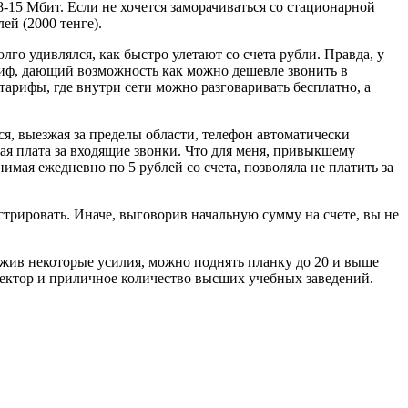
8-15 Мбит. Если не хочется заморачиваться со стационарной
ей (2000 тенге).
го удивлялся, как быстро улетают со счета рубли. Правда, у
ариф, дающий возможность как можно дешевле звонить в
тарифы, где внутри сети можно разговаривать бесплатно, а
ся, выезжая за пределы области, телефон автоматически
ная плата за входящие звонки. Что для меня, привыкшему
имая ежедневно по 5 рублей со счета, позволяла не платить за
истрировать. Иначе, выговорив начальную сумму на счете, вы не
иложив некоторые усилия, можно поднять планку до 20 и выше
ектор и приличное количество высших учебных заведений.