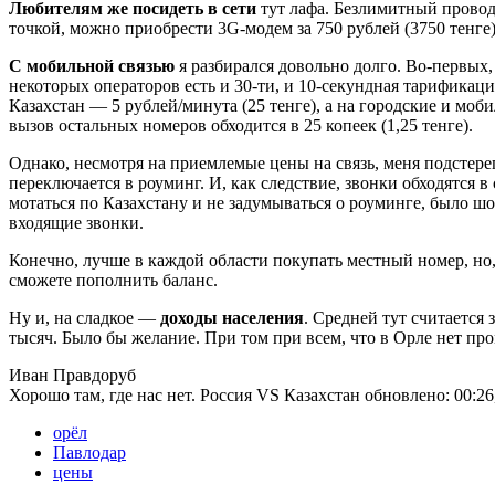
Любителям же посидеть в сети
тут лафа. Безлимитный проводн
точкой, можно приобрести 3G-модем за 750 рублей (3750 тенге)
С мобильной связью
я разбирался довольно долго. Во-первых,
некоторых операторов есть и 30-ти, и 10-секундная тарифика
Казахстан — 5 рублей/минута (25 тенге), а на городские и моб
вызов остальных номеров обходится в 25 копеек (1,25 тенге).
Однако, несмотря на приемлемые цены на связь, меня подстерег
переключается в роуминг. И, как следствие, звонки обходятся 
мотаться по Казахстану и не задумываться о роуминге, было шо
входящие звонки.
Конечно, лучше в каждой области покупать местный номер, но, 
сможете пополнить баланс.
Ну и, на сладкое —
доходы населения
. Средней тут считается
тысяч. Было бы желание. При том при всем, что в Орле нет 
Иван Правдоруб
Хорошо там, где нас нет. Россия VS Казахстан
обновлено:
00:26
орёл
Павлодар
цены