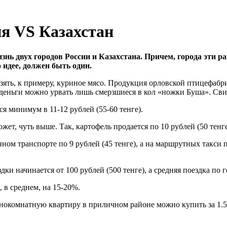
ия VS Казахстан
ь двух городов России и Казахстана. Причем, города эти ра
 идее, должен быть один.
Взять, к примеру, куриное мясо. Продукция орловской птицефабр
ие деньги можно урвать лишь смерзшиеся в кол «ножки Буша». Св
ся минимум в 11-12 рублей (55-60 тенге).
т, чуть выше. Так, картофель продается по 10 рублей (50 тенге)
 транспорте по 9 рублей (45 тенге), а на маршрутных такси по 
ки начинается от 100 рублей (500 тенге), а средняя поездка по г
 в среднем, на 15-20%.
Однокомнатную квартиру в приличном районе можно купить за 1.5