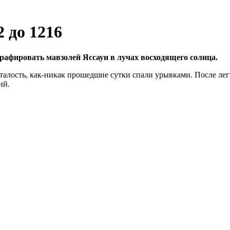
2 до 1216
графировать мавзолей Яссауи в лучах восходящего солнца.
талость, как-никак прошедшие сутки спали урывками. После легк
ий.